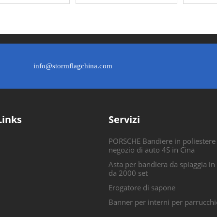
info@stormflagchina.com
Links
Servizi
PORSCHE Bandiere in poliestere
negozio di auto 4S in Cina
Asta per bandiera da spiaggia in
da 2000 set
Erogatore di sapone
Banner per interni per parrucchi