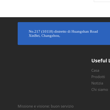
»
No.217 (10118) distretto di Huangshan Road
XinBei, Changzhou,
Useful 
Casa
Prodotti
Notizia
Chi siamo
Missione e visione: buon servizio