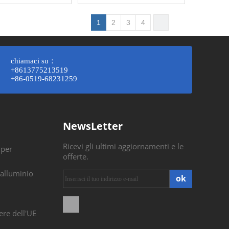
1
2
3
4
chiamaci su：
+8613775213519
+86-0519-68231259
NewsLetter
Ricevi gli ultimi aggiornamenti e le
 per
offerte.
 alluminio
ok
ere dell'UE