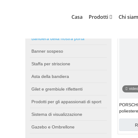
Casa
Prodotti
Tu sei qui:
»
»
Bandiera della nos
Casa
Prodotti
Chi sia
categoria di prodotto
Bandie
Bandiera della nostra porta
Banner sospeso
Staffa per striscione
Asta della bandiera
Gilet e grembiule riflettenti
vide
Prodotti per gli appassionati di sport
PORSCHE 
polieste
Sistema di visualizzazione
R
Gazebo e Ombrellone