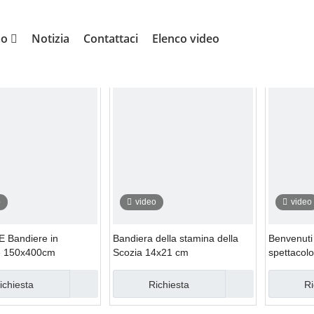
tra porta
mo
Notizia
Contattaci
Elenco video
ra della nostra porta
o
video
video
Bandiere in
Bandiera della stamina della
Benvenuti 
re 150x400cm
Scozia 14x21 cm
spettacol
ichiesta
Richiesta
Ri