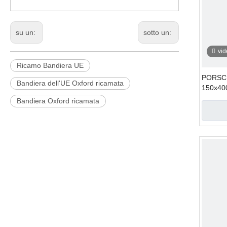
su un:
sotto un:
vi
Ricamo Bandiera UE
PORSCHE
Bandiera dell'UE Oxford ricamata
150x40
Bandiera Oxford ricamata