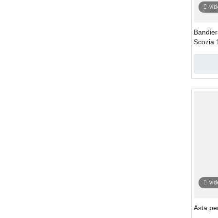
vi
Bandier
Scozia
vi
Asta per