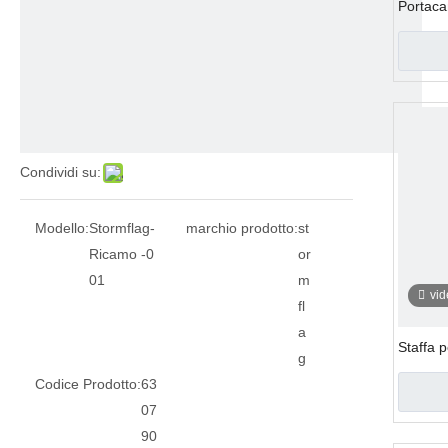
Portacan
Condividi su:
Modello:
Stormflag-
marchio prodotto:
st
Ricamo -0
or
01
m
vi
fl
a
Staffa 
g
Codice Prodotto:
63
07
90