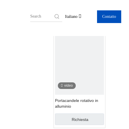
re
Contatto
Italiano
video
Portacandele rotativo in
alluminio
Richiesta