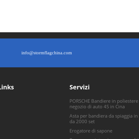
info@stormflagchina.com
Links
Servizi
PORSCHE Bandiere in poliestere
negozio di auto 4S in Cina
Asta per bandiera da spiaggia in
da 2000 set
Erogatore di sapone