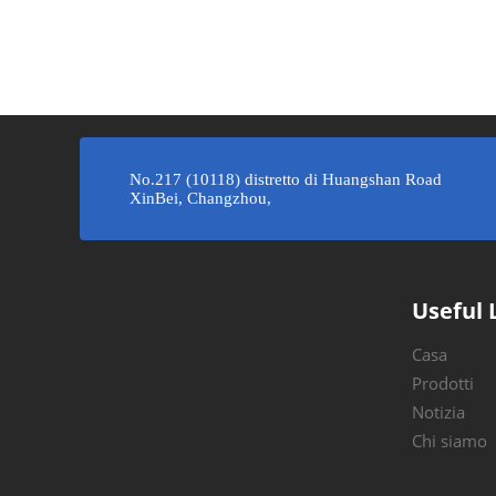
»
No.217 (10118) distretto di Huangshan Road
XinBei, Changzhou,
Useful 
Casa
Prodotti
Notizia
Chi siamo