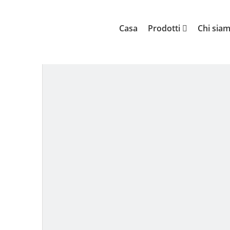
Casa
Prodotti
Bandiera della 
Tu sei qui:
»
»
Casa
Prodotti
Chi sia