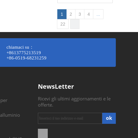
1
2
3
4
...
22
chiamaci su：
+8613775213519
+86-0519-68231259
NewsLetter
Ricevi gli ultimi aggiornamenti e le
 per
offerte.
 alluminio
ok