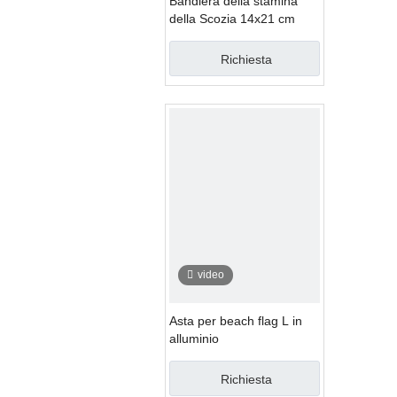
Bandiera della stamina
della Scozia 14x21 cm
Richiesta
video
Asta per beach flag L in
alluminio
Richiesta