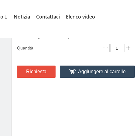
nostra porta
codice bandiera
»
»
Code flag Tessuto in polieste
mo
Notizia
Contattaci
Elenco video
Code flag Tessuto in poliestere
Quantità:
Richiesta
Aggiungere al carrello